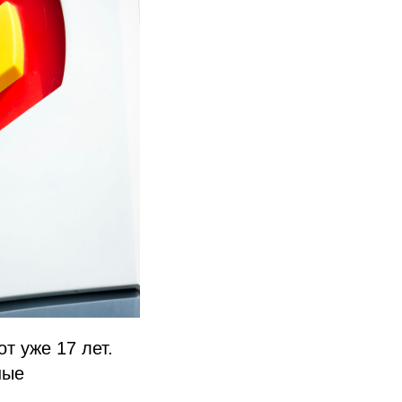
т уже 17 лет.
ные