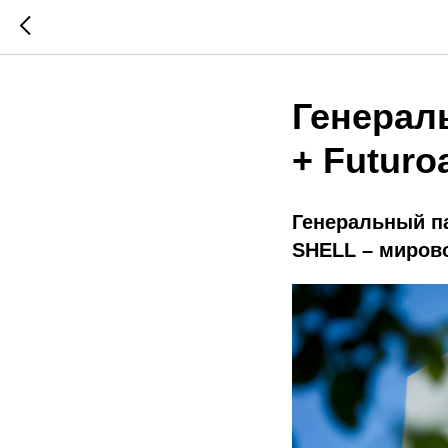
Генерал
+ Futuro
Генеральный па
SHELL –
миров