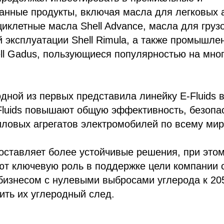
нные продукты, включая масла для легковых 
оциклетные масла Shell Advance, масла для груз
 эксплуатации Shell Rimula, а также промышл
Shell Gadus, пользующиеся популярностью на мно
одной из первых представила линейку E-Fluids в
-Fluids повышают общую эффективность, безопа
иловых агрегатов электромобилей по всему мир
доставляет более устойчивые решения, при это
ют ключевую роль в поддержке цели компании 
бизнесом с нулевыми выбросами углерода к 205
ить их углеродный след.