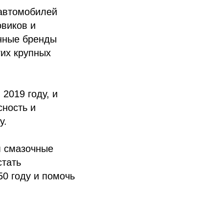
автомобилей
овиков и
енные бренды
гих крупных
 2019 году, и
сность и
у.
м смазочные
стать
0 году и помочь