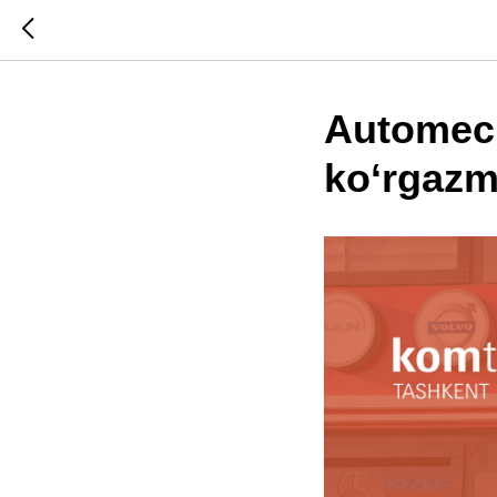
Automech
ko‘rgaz