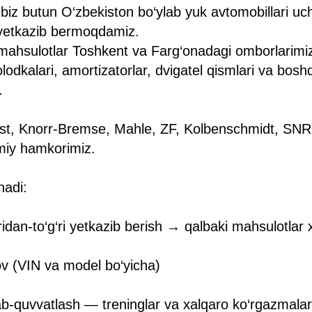
biz butun O‘zbekiston bo‘ylab yuk avtomobillari uch
 yetkazib bermoqdamiz.
mahsulotlar Toshkent va Farg‘onadagi omborlarimizda
lodkalari, amortizatorlar, dvigatel qismlari va bo
.
st, Knorr-Bremse, Mahle, ZF, Kolbenschmidt, SNR
miy hamkorimiz.
hadi:
idan-to‘g‘ri yetkazib berish → qalbaki mahsulotlar x
ov (VIN va model bo‘yicha)
ab-quvvatlash — treninglar va xalqaro ko‘rgazmalar