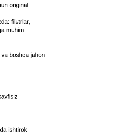
un original
: filьtrlar,
shqa muhim
 va boshqa jahon
avfisiz
da ishtirok