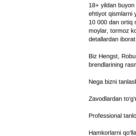
18+ yildan buyon 
ehtiyot qismlarni
10 000 dan ortiq 
moylar, tormoz ko
detallardan iborat
Biz Hengst, Robu
brendlarining ras
Nega bizni tanlas
Zavodlardan to‘g‘r
Professional tanl
Hamkorlarni qo‘ll