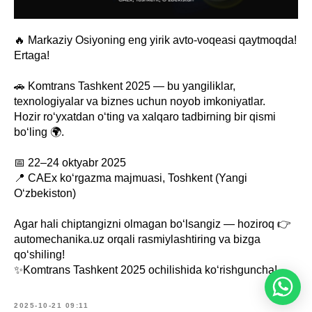
🔥 Markaziy Osiyoning eng yirik avto-voqeasi qaytmoqda!
Ertaga!
🚗 Komtrans Tashkent 2025 — bu yangiliklar,
texnologiyalar va biznes uchun noyob imkoniyatlar.
Hozir ro‘yxatdan o‘ting va xalqaro tadbirning bir qismi
bo‘ling 🌍.
📅 22–24 oktyabr 2025
📍 CAEx ko‘rgazma majmuasi, Toshkent (Yangi
O‘zbekiston)
Agar hali chiptangizni olmagan bo‘lsangiz — hoziroq 👉
automechanika.uz orqali rasmiylashtiring va bizga
qo‘shiling!
✨Komtrans Tashkent 2025 ochilishida ko‘rishguncha!
2025-10-21 09:11