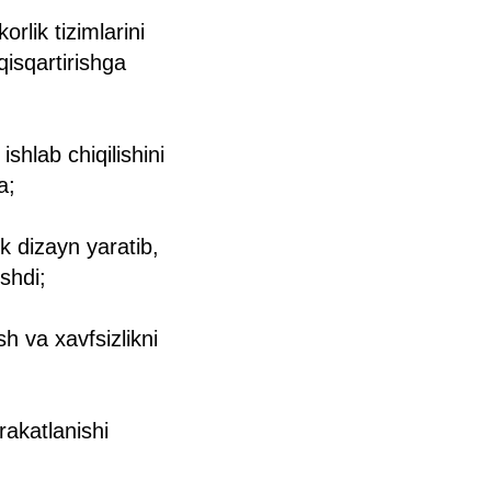
lik tizimlarini
qisqartirishga
shlab chiqilishini
a;
 dizayn yaratib,
ishdi;
h va xavfsizlikni
rakatlanishi