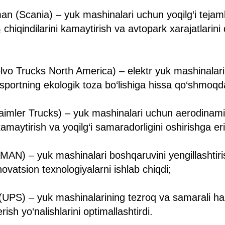
 (Scania) – yuk mashinalari uchun yoqilg‘i tejamkor
 chiqindilarini kamaytirish va avtopark xarajatlarini 
olvo Trucks North America) – elektr yuk mashinalari i
ansportning ekologik toza bo‘lishiga hissa qo‘shmoqd
imler Trucks) – yuk mashinalari uchun aerodinamik
kamaytirish va yoqilg‘i samaradorligini oshirishga er
MAN) – yuk mashinalari boshqaruvini yengillashtiris
ovatsion texnologiyalarni ishlab chiqdi;
 (UPS) – yuk mashinalarining tezroq va samarali ha
ish yo‘nalishlarini optimallashtirdi.