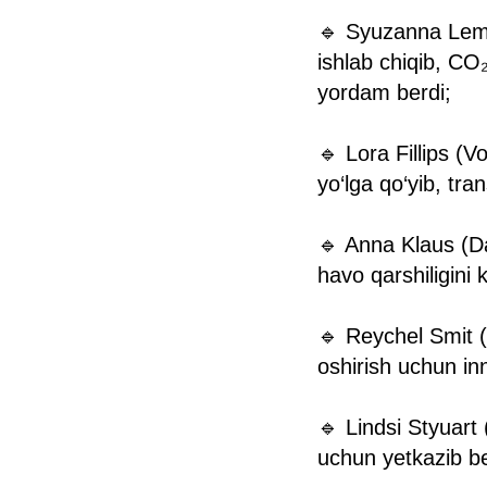
🔹 Syuzanna Leman
ishlab chiqib, CO₂
yordam berdi;
🔹 Lora Fillips (V
yo‘lga qo‘yib, tr
🔹 Anna Klaus (Da
havo qarshiligini 
🔹 Reychel Smit (
oshirish uchun inn
🔹 Lindsi Styuart
uchun yetkazib ber