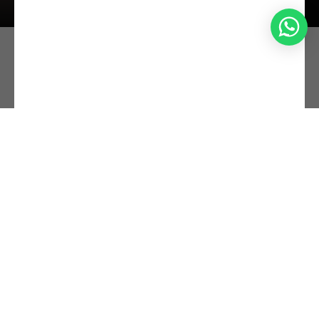
(CAEx),
Ташкент, Узбекистан
ЗАБРОНИРОВАТЬ СТЕНД
ПОЛУЧИТЬ БИЛЕТ
Список участников
Список участников 2024
Список участников 2025